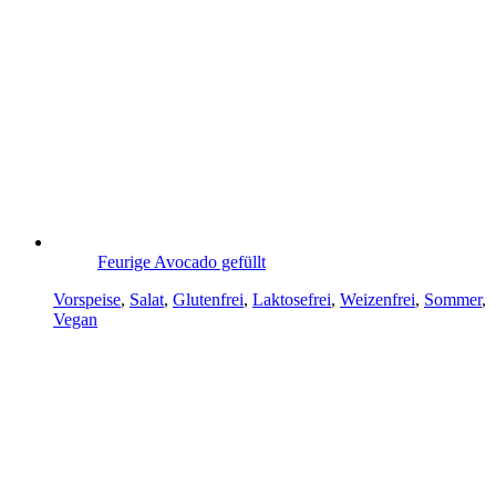
Feurige Avocado gefüllt
Vorspeise
,
Salat
,
Glutenfrei
,
Laktosefrei
,
Weizenfrei
,
Sommer
,
Vegan