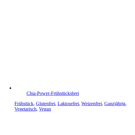
Chia-Power-Frühstücksbrei
Frühstück
,
Glutenfrei
,
Laktosefrei
,
Weizenfrei
,
Ganzjährig
,
Vegetarisch
,
Vegan