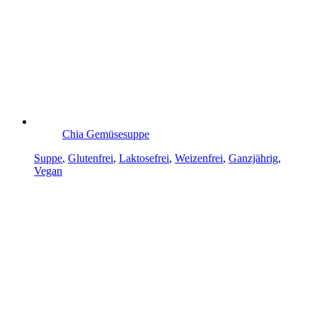
Chia Gemüsesuppe
Suppe
,
Glutenfrei
,
Laktosefrei
,
Weizenfrei
,
Ganzjährig
,
Vegan