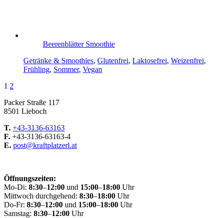
Beerenblätter Smoothie
Getränke & Smoothies
,
Glutenfrei
,
Laktosefrei
,
Weizenfrei
,
Frühling
,
Sommer
,
Vegan
1
2
Packer Straße 117
8501 Lieboch
T.
+43-3136-63163
F.
+43-3136-63163-4
E.
post@kraftplatzerl.at
Öffnungszeiten:
Mo-Di:
8:30
–
12:00
und
15:00
–
18:00
Uhr
Mittwoch durchgehend:
8:30
–
18:00
Uhr
Do-Fr:
8:30
–
12:00
und
15:00
–
18:00
Uhr
Samstag:
8:30
–
12:00
Uhr