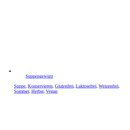
Suppengewürz
Suppe
,
Konservieren
,
Glutenfrei
,
Laktosefrei
,
Weizenfrei
,
Sommer
,
Herbst
,
Vegan