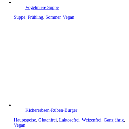
Vogelmiere Suppe
Suppe
,
Frühling
,
Sommer
,
Vegan
Kichererbsen-Rüben-Burger
Hauptspeise
,
Glutenfrei
,
Laktosefrei
,
Weizenfrei
,
Ganzjährig
,
Vegan