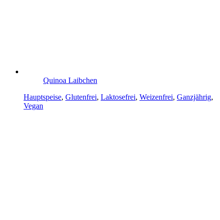
Quinoa Laibchen
Hauptspeise
,
Glutenfrei
,
Laktosefrei
,
Weizenfrei
,
Ganzjährig
,
Vegan