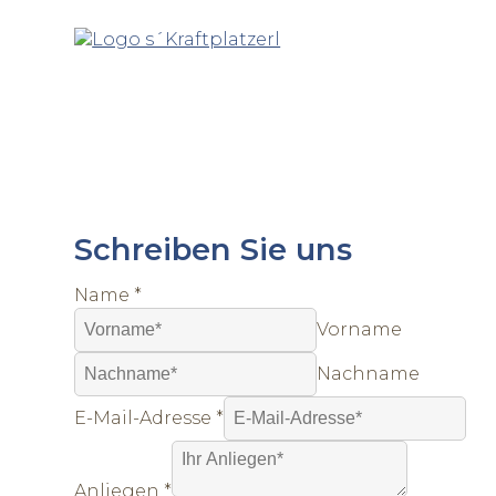
Kontaktieren Sie uns
- Wir sind gerne für Sie da!
Zum Inhalt
Schreiben Sie uns
Name
*
Vorname
Nachname
E-Mail-Adresse
*
Anliegen
*