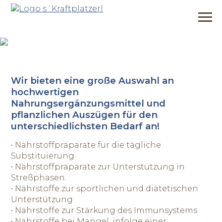
Nahrungsergänzung
- Für eine optimale Nährstoffversorgung
Navigat
Zum Inhalt
Wir bieten eine große Auswahl an
hochwertigen
Nahrungsergänzungsmittel und
pflanzlichen Auszügen für den
unterschiedlichsten Bedarf an!
• Nährstoffpräparate für die tägliche
Substituierung
• Nährstoffpräparate zur Unterstützung in
Streßphasen.
• Nährstoffe zur sportlichen und diätetischen
Unterstützung
• Nährstoffe zur Stärkung des Immunsystems
• Nährstoffe bei Mangel, infolge einer